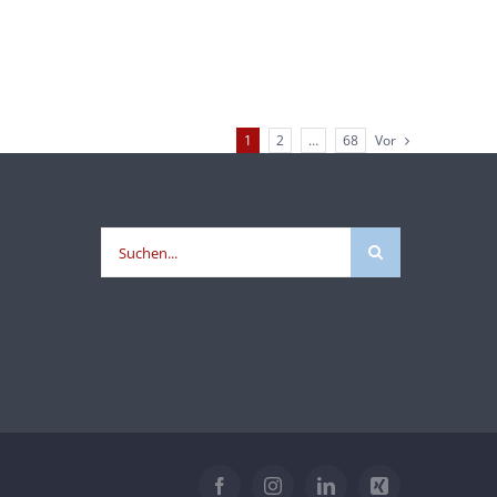
1
2
…
68
Vor
Suche
nach:
Facebook
Instagram
LinkedIn
Xing