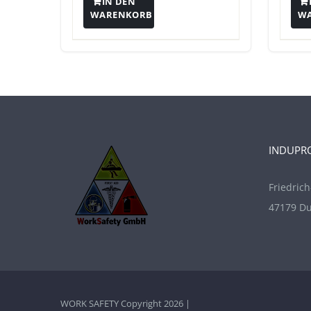
IN DEN
WARENKORB
W
INDUPR
Friedrich
47179 Du
WORK SAFETY Copyright 2026 |