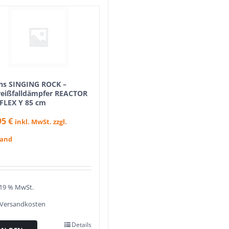
ens SINGING ROCK –
reißfalldämpfer REACTOR
 FLEX Y 85 cm
95
€
inkl. MwSt. zzgl.
sand
. 19 % MwSt.
Versandkosten
Details