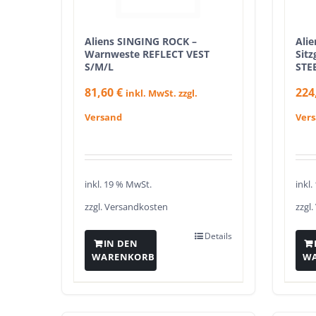
Aliens SINGING ROCK –
Ali
Warnweste REFLECT VEST
Sit
S/M/L
STE
81,60
€
224
inkl. MwSt. zzgl.
Versand
Ver
inkl. 19 % MwSt.
inkl
zzgl.
Versandkosten
zzgl.
Details
IN DEN
WARENKORB
W