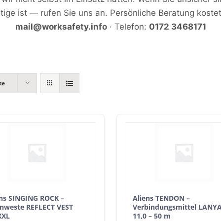
htige ist — rufen Sie uns an. Persönliche Beratung kostet
mail@worksafety.info
· Telefon:
0172 3468171
te
ens SINGING ROCK –
Aliens TENDON –
nweste REFLECT VEST
Verbindungsmittel LANY
XXL
11,0 – 50 m