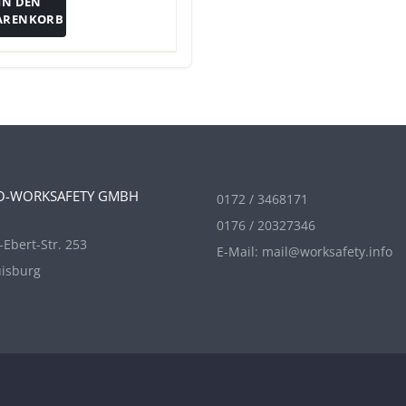
IN DEN
ARENKORB
O-WORKSAFETY GMBH
0172 / 3468171
0176 / 20327346
-Ebert-Str. 253
E-Mail:
mail@worksafety.info
isburg