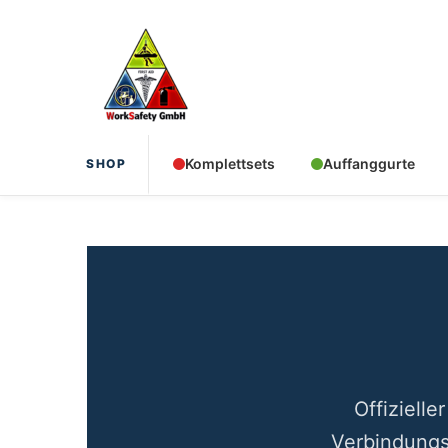
Zum
Inhalt
springen
Komplettsets
Auffanggurte
SHOP
Offiziell
Verbindungs