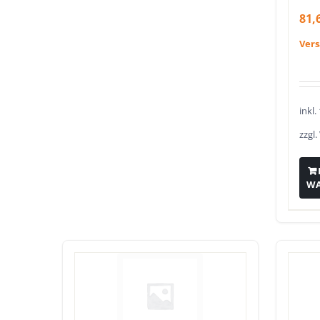
81,
Ver
inkl
zzgl.
W