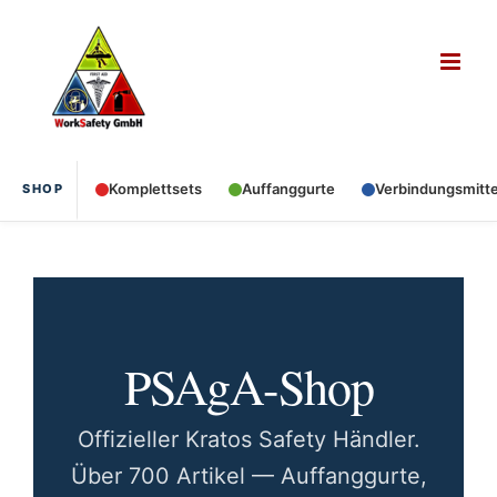
Zum
Inhalt
springen
Komplettsets
Auffanggurte
Verbindungsmitte
SHOP
PSAgA-Shop
Offizieller Kratos Safety Händler.
Über 700 Artikel — Auffanggurte,