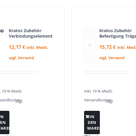
Kratos Zubehör
Kratos Zubehör
Verbindungselement
Befestigung Träg
12,17
€
15,72
€
inkl. MwSt.
inkl. MwS
zzgl. Versand
zzgl. Versand
l. 19 % MwSt.
inkl. 19 % MwSt.
sandkosten
Versandkosten
zzgl.
zzgl.
IN
IN
EN
DEN
ARENKORB
WARENKORB