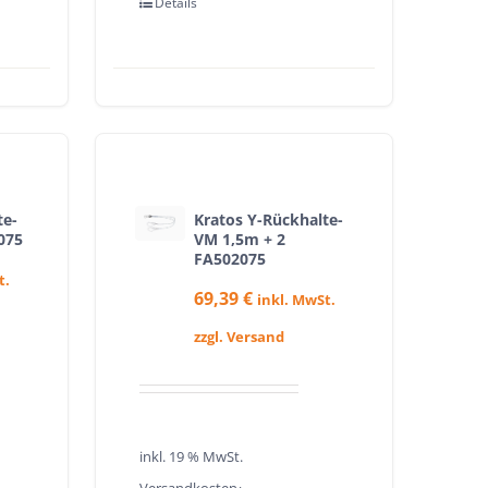
Details
te-
Kratos Y-Rückhalte-
075
VM 1,5m + 2
FA502075
t.
69,39
€
inkl. MwSt.
zzgl. Versand
inkl. 19 % MwSt.