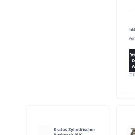
ink
Ver
D
W
D
Kratos Zylindrischer
Rucksack PVC