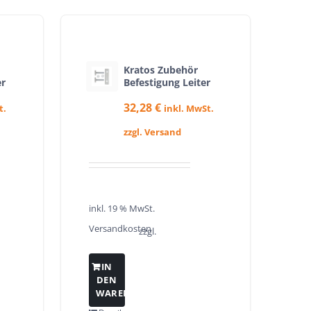
Kratos Zubehör
er
Befestigung Leiter
32,28
€
t.
inkl. MwSt.
zzgl. Versand
inkl. 19 % MwSt.
Versandkosten
zzgl.
IN
DEN
WARENKORB