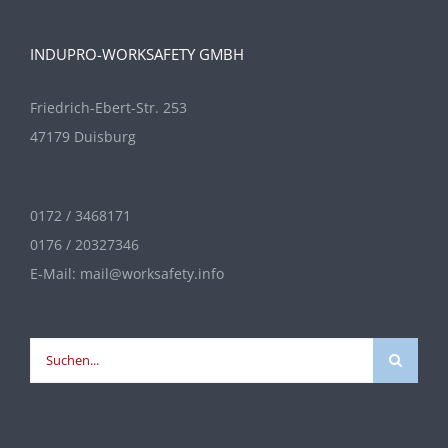
INDUPRO-WORKSAFETY GMBH
Friedrich-Ebert-Str. 253
47179 Duisburg
0172 / 3468171
0176 / 20327346
E-Mail:
mail@worksafety.info
Suche
nach: