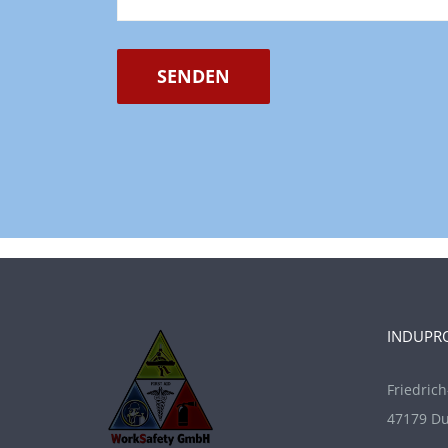
SENDEN
INDUPR
Friedrich
47179 Du