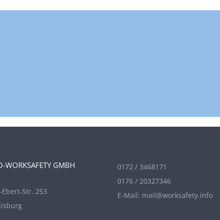
O-WORKSAFETY GMBH
0172 / 3468171
0176 / 20327346
-Ebert-Str. 253
E-Mail:
mail@worksafety.info
isburg