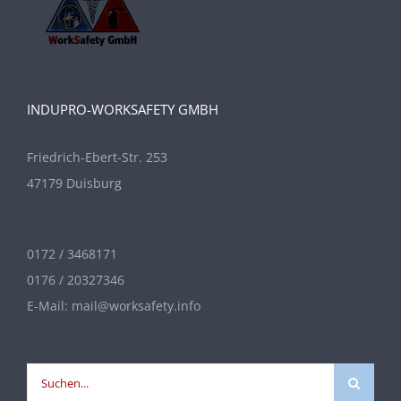
INDUPRO-WORKSAFETY GMBH
Friedrich-Ebert-Str. 253
47179 Duisburg
0172 / 3468171
0176 / 20327346
E-Mail:
mail@worksafety.info
Suche