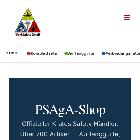
Zum
Inhalt
springen
Komplettsets
Auffanggurte
Verbindungsmitte
SHOP
PSAgA-Shop
Offizieller Kratos Safety Händler.
Über 700 Artikel — Auffanggurte,